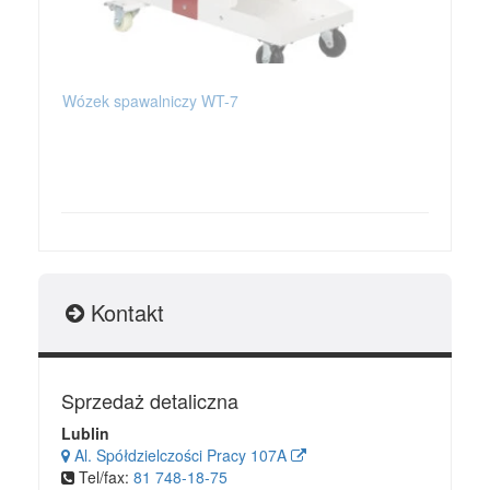
Wózek spawalniczy WT-7
PLA
Kontakt
Sprzedaż detaliczna
Lublin
Al. Spółdzielczości Pracy 107A
Tel/fax:
81 748-18-75