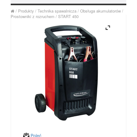
/
Produkty
/
Technika spawalnicza
/
Obsługa akumulatorów
/
Prostowniki z rozruchem
/
START 450
Poleć