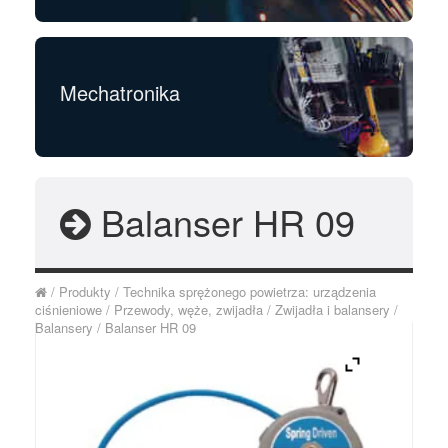
Mechatronika
Balanser HR 09
/
Produkty
/
Technika sprężonego powietrza: urządzenia
ciśnieniowe
/
Przewody, węże, zwijadła
/
Zwijadła i balansery
/
Balansery
/
Balanser HR 09