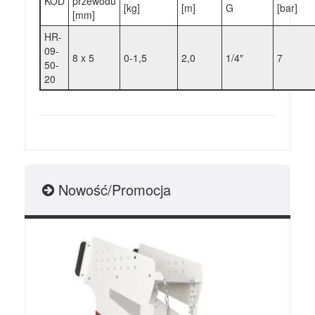
KOD
przewodu
[kg]
[m]
G
[bar]
[mm]
HR-
09-
8 x 5
0-1,5
2,0
1/4″
7
50-
20
Nowość/Promocja